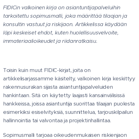
FIDICin valkoinen kirja on asiantuntijapalveluihin
tarkoitettu sopimusmalli, joka määrittää tilaajan ja
konsultin vastuut ja riskijaon. Artikkelissa käydään
läpi keskeiset ehdot, kuten huolellisuusvelvoite,
immateriaalioikeudet ja riidanratkaisu.
Toisin kuin muut FIDIC-kirjat, joita on
artikkelisarjassamme käsitelty, valkoinen kirja keskittyy
rakennusurakan sijasta asiantuntijapalveluiden
hankintaan. Sitä on käytetty laajasti kansainvälisissä
hankkeissa, joissa asiantuntija suorittaa tilaajan puolesta
esimerkiksi esiselvityksiä, suunnittelua, tarjouskilpailun
hallinnointia tai valvontaa ja projektinhallintaa.
Sopimusmalli tarjoaa oikeudenmukaisen riskienjaon