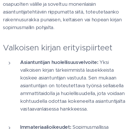
osapuolten välille ja soveltuu monenlaisiin
asiantuntijatehtäviin riippumatta siitä, toteutetaanko
rakennusurakka punaisen, keltaisen vai hopean kirjan
sopimusmallin pohjalta.
Valkoisen kirjan erityispiirteet
Asiantuntijan huolellisuusvelvoite:
Yksi
valkoisen kirjan tärkeimmistä lausekkeista
koskee asiantuntijan vastuuta. Sen mukaan
asiantuntijan on toteutettava työnsä sellaisella
ammattitaidolla ja huolellisuudella, jota voidaan
kohtuudella odottaa kokeneelta asiantuntijalta
vastaavanlaisessa hankkeessa.
Immateriaalioikeudet:
Sopimusmallissa