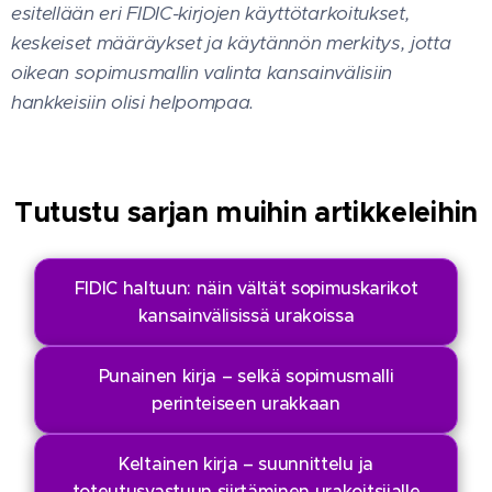
esitellään eri FIDIC-kirjojen käyttötarkoitukset,
keskeiset määräykset ja käytännön merkitys, jotta
oikean sopimusmallin valinta kansainvälisiin
hankkeisiin olisi helpompaa.
Tutustu sarjan muihin artikkeleihin
FIDIC haltuun: näin vältät sopimuskarikot
kansainvälisissä urakoissa
Punainen kirja – selkä sopimusmalli
perinteiseen urakkaan
Keltainen kirja – suunnittelu ja
toteutusvastuun siirtäminen urakoitsijalle