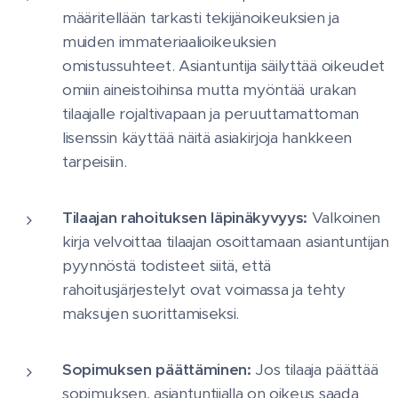
määritellään tarkasti tekijänoikeuksien ja
muiden immateriaalioikeuksien
omistussuhteet. Asiantuntija säilyttää oikeudet
omiin aineistoihinsa mutta myöntää urakan
tilaajalle rojaltivapaan ja peruuttamattoman
lisenssin käyttää näitä asiakirjoja hankkeen
tarpeisiin.
Tilaajan rahoituksen läpinäkyvyys:
Valkoinen
kirja velvoittaa tilaajan osoittamaan asiantuntijan
pyynnöstä todisteet siitä, että
rahoitusjärjestelyt ovat voimassa ja tehty
maksujen suorittamiseksi.
Sopimuksen päättäminen:
Jos tilaaja päättää
sopimuksen, asiantuntijalla on oikeus saada