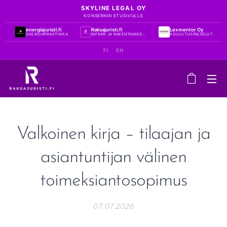
SKYLINE LEGAL OY
KONSERNIN ETUSIVULLE
energiajuristi.fi
Raksajuristi.fi
Lexmentor Oy
ENERGIAPRAKTIIKKA
INFRAN JA RAKENTAMISEN PRAKTIIKKA
KOULUTUSPALVELUT
FI
EN
Valkoinen kirja – tilaajan ja
asiantuntijan välinen
toimeksiantosopimus
07.07.2026