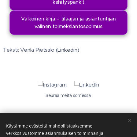
kehityspankit
Valkoinen kirja – tilaajan ja asiantuntijan
välinen toimeksiantosopimus
Teksti: Venla Pietsalo (
Linkedin
)
Seuraa meitä somessa!
Käytämme evästeitä mahdollistaaksemme
verkkosivustomme asianmukaisen toiminnan ja