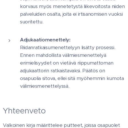
korvaus myös menetetystä liikevoitosta niiden
palveluiden osalta, joita ei irtisanomisen vuoksi
suoritettu.
Adjukaatiomenettely:
Riidanratkaisumenettelyyn lisätty prosessi.
Ennen mahdollista välimiesmenettelyä
erimielisyydet on vietävä riippumattoman
adjukaattorin ratkaistavaksi. Päätös on
osapuolia sitova, ellei sitä myöhemmin kumota
välimiesmenettelyssä.
Yhteenveto
Valkoinen kirja määrittelee puitteet, joissa osapuolet