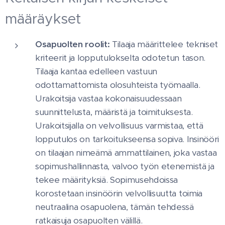
määräykset
Osapuolten roolit:
Tilaaja määrittelee tekniset
kriteerit ja lopputulokselta odotetun tason.
Tilaaja kantaa edelleen vastuun
odottamattomista olosuhteista työmaalla.
Urakoitsija vastaa kokonaisuudessaan
suunnittelusta, määristä ja toimituksesta.
Urakoitsijalla on velvollisuus varmistaa, että
lopputulos on tarkoitukseensa sopiva. Insinööri
on tilaajan nimeämä ammattilainen, joka vastaa
sopimushallinnasta, valvoo työn etenemistä ja
tekee määrityksiä. Sopimusehdoissa
korostetaan insinöörin velvollisuutta toimia
neutraalina osapuolena, tämän tehdessä
ratkaisuja osapuolten välillä.