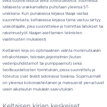
sekä suunnittelusta sekä toteutuksesta. Suomessa
tällaisesta urakkamallista puhutaan yleensä ST-
urakkana. Kun punaisessa kirjassa tilaaja vastaa
suunnittelusta, keltaisessa kirjassa tämä vastuu siirtyy
urakoitsijalle, joka suunnittelee ja toimittaa laitokset tai
rakennustyöt tilaajan asettamien teknisten
vaatimusten mukaisesti.
Keltainen kirja on optimaalinen valinta monimutkaisiin
infrakohteisiin, teknisiin järjestelmiin (kuten
vedenpuhdistamot tai pumppaamot) sekä
teollisuuslaitosten toimituksiin, joissa suunnittelu ja
toteutus ovat tiiviisti sidoksissa toisiinsa. Sopimusmalli
on yleensä kokonaishintainen ja maksuerät perustuvat
usein aikataulun mukaisiin saavutuksiin.
Keltaisen kirjan keskeiset