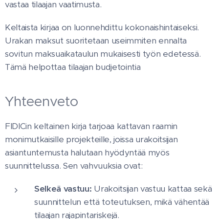
vastaa tilaajan vaatimusta.
Keltaista kirjaa on luonnehdittu kokonaishintaiseksi.
Urakan maksut suoritetaan useimmiten ennalta
sovitun maksuaikataulun mukaisesti työn edetessä.
Tämä helpottaa tilaajan budjetointia
Yhteenveto
FIDICin keltainen kirja tarjoaa kattavan raamin
monimutkaisille projekteille, joissa urakoitsijan
asiantuntemusta halutaan hyödyntää myös
suunnittelussa. Sen vahvuuksia ovat:
Selkeä vastuu:
Urakoitsijan vastuu kattaa sekä
suunnittelun että toteutuksen, mikä vähentää
tilaajan rajapintariskejä.