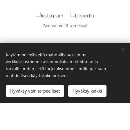
Seuraa meitä somessa!
Käytämme evästeitä mahdollistaaksemme
verkkosivustomme asianmukaisen toiminnan ja
turvallisuuden sekä tarjotaksemme sinulle parhaan
mahdollisen käyttökokemuksen.
Hyväksy vain tarpeelliset
Hyväksy kaikki
© 2026 Kaikki oikeudet pidätetään
Copyright Skyline Legal Oy
Käyttö- ja toimitusehdot
Evästeet
Kielet
Suomi
English