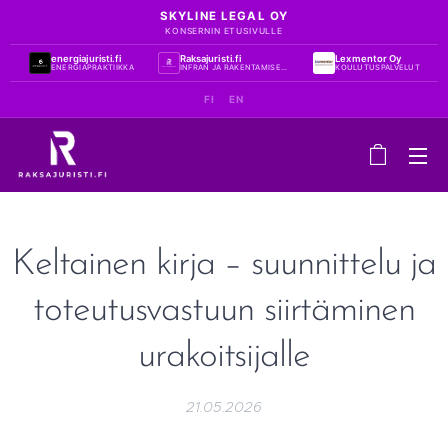
SKYLINE LEGAL OY
KONSERNIN ETUSIVULLE
energiajuristi.fi
Raksajuristi.fi
Lexmentor Oy
ENERGIAPRAKTIIKKA
INFRAN JA RAKENTAMISEN PRAKTIIKKA
KOULUTUSPALVELUT
FI
EN
Keltainen kirja – suunnittelu ja
toteutusvastuun siirtäminen
urakoitsijalle
21.05.2026