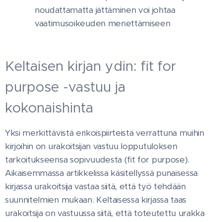
noudattamatta jättäminen voi johtaa
vaatimusoikeuden menettämiseen
Keltaisen kirjan ydin: fit for
purpose -vastuu ja
kokonaishinta
Yksi merkittävistä erikoispiirteistä verrattuna muihin
kirjoihin on urakoitsijan vastuu lopputuloksen
tarkoitukseensa sopivuudesta (fit for purpose).
Aikaisemmassa artikkelissa käsitellyssä punaisessa
kirjassa urakoitsija vastaa siitä, että työ tehdään
suunnitelmien mukaan. Keltaisessa kirjassa taas
urakoitsija on vastuussa siitä, että toteutettu urakka