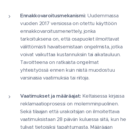
Ennakkovaroitusmekanismi:
Uudemmassa
vuoden 2017 versiossa on otettu käyttöön
ennakkovaroitusmenettely, jonka
tarkoituksena on, että osapuolet ilmoittavat
välittömästi havaitsemistaan ongelmista, jotka
voivat vaikuttaa kustannuksiin tai aikatauluun.
Tavoitteena on ratkaista ongelmat
yhteistyössä ennen kuin niistä muodostuu
varsinaisia vaatimuksia tai riitoja.
Vaatimukset ja määräajat:
Keltaisessa kirjassa
reklamaatioprosessi on molemminpuolinen.
Sekä tilaajan että urakoitsijan on ilmoitettava
vaatimuksistaan 28 päivän kuluessa siitä, kun he
tulivat tietoisiksi tapahtumasta. Määräajan