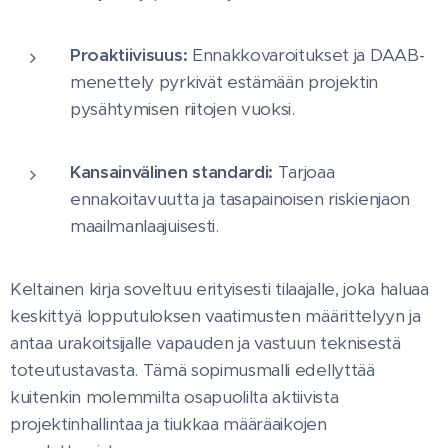
Proaktiivisuus:
Ennakkovaroitukset ja DAAB-
menettely pyrkivät estämään projektin
pysähtymisen riitojen vuoksi.
Kansainvälinen standardi:
Tarjoaa
ennakoitavuutta ja tasapainoisen riskienjaon
maailmanlaajuisesti.
Keltainen kirja soveltuu erityisesti tilaajalle, joka haluaa
keskittyä lopputuloksen vaatimusten määrittelyyn ja
antaa urakoitsijalle vapauden ja vastuun teknisestä
toteutustavasta. Tämä sopimusmalli edellyttää
kuitenkin molemmilta osapuolilta aktiivista
projektinhallintaa ja tiukkaa määräaikojen