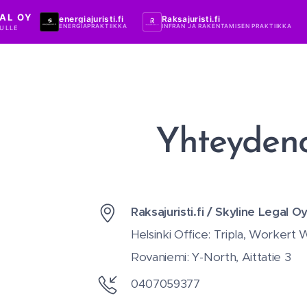
AL OY
energiajuristi.fi
Raksajuristi.fi
ENERGIAPRAKTIIKKA
INFRAN JA RAKENTAMISEN PRAKTIIKKA
ULLE
Yhteydeno
Raksajuristi.fi / Skyline Legal O
Helsinki Office: Tripla, Workert
Rovaniemi: Y-North, Aittatie 3
0407059377