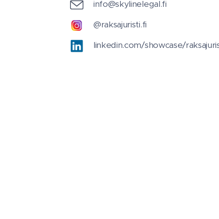
info@skylinelegal.fi
@raksajuristi.fi
linkedin.com/showcase/raksajurist