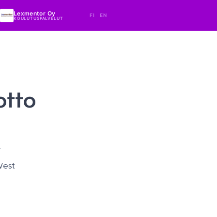
Lexmentor Oy
FI
EN
KOULUTUSPALVELUT
tto
y
 West