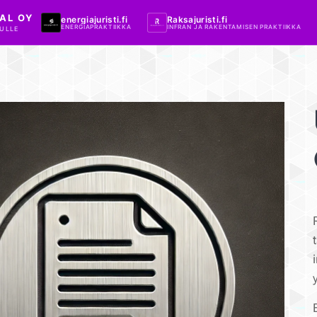
AL OY
energiajuristi.fi
Raksajuristi.fi
ENERGIAPRAKTIIKKA
INFRAN JA RAKENTAMISEN PRAKTIIKKA
ULLE