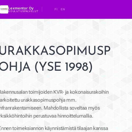
Lexmentor Oy
FI
EN
KOULUTUSPALVELUT
URAKKASOPIMUSP
OHJA (YSE 1998)
Rakennusalan toimijoiden KVR- ja kokonaisurakoihin
tarkoitettu urakkasopimuspohja mm.
infranrakentamiseen. Mahdollista soveltaa myös
yksikköhintoihin perustuvaa hinnoittelumallia.
Ennen toimeksiannon käynnistämistä tilaajan kanssa