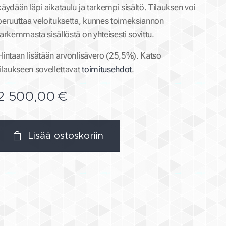
käydään läpi aikataulu ja tarkempi sisältö. Tilauksen voi
peruuttaa veloituksetta, kunnes toimeksiannon
tarkemmasta sisällöstä on yhteisesti sovittu.
Hintaan lisätään arvonlisävero (25,5%). Katso
tilaukseen sovellettavat
toimitusehdot
.
2 500,00
€
Lisää ostoskoriin