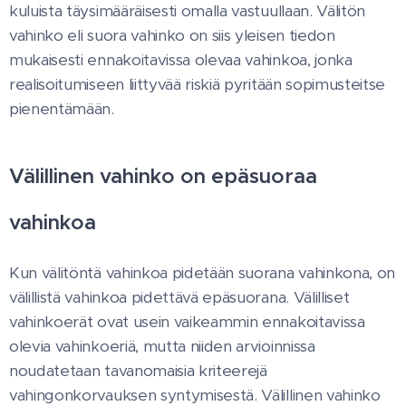
kuluista täysimääräisesti omalla vastuullaan. Välitön
vahinko eli suora vahinko on siis yleisen tiedon
mukaisesti ennakoitavissa olevaa vahinkoa, jonka
realisoitumiseen liittyvää riskiä pyritään sopimusteitse
pienentämään.
Välillinen vahinko on epäsuoraa
vahinkoa
Kun välitöntä vahinkoa pidetään suorana vahinkona, on
välillistä vahinkoa pidettävä epäsuorana. Välilliset
vahinkoerät ovat usein vaikeammin ennakoitavissa
olevia vahinkoeriä, mutta niiden arvioinnissa
noudatetaan tavanomaisia kriteerejä
vahingonkorvauksen syntymisestä. Välillinen vahinko