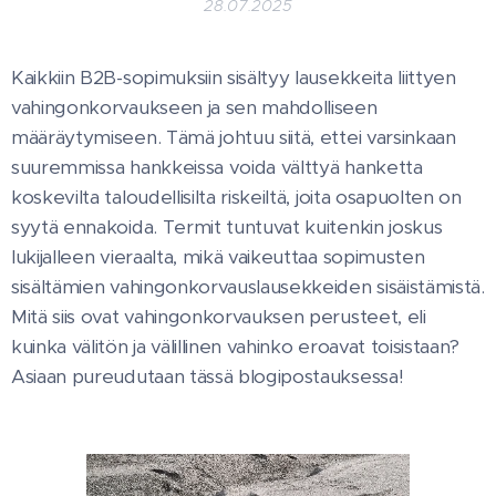
28.07.2025
Kaikkiin B2B-sopimuksiin sisältyy lausekkeita liittyen
vahingonkorvaukseen ja sen mahdolliseen
määräytymiseen. Tämä johtuu siitä, ettei varsinkaan
suuremmissa hankkeissa voida välttyä hanketta
koskevilta taloudellisilta riskeiltä, joita osapuolten on
syytä ennakoida. Termit tuntuvat kuitenkin joskus
lukijalleen vieraalta, mikä vaikeuttaa sopimusten
sisältämien vahingonkorvauslausekkeiden sisäistämistä.
Mitä siis ovat vahingonkorvauksen perusteet, eli
kuinka välitön ja välillinen vahinko eroavat toisistaan?
Asiaan pureudutaan tässä blogipostauksessa!