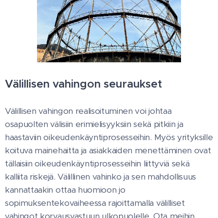
Välillisen vahingon seuraukset
Välillisen vahingon realisoituminen voi johtaa
osapuolten välisiin erimielisyyksiin sekä pitkiin ja
haastaviin oikeudenkäyntiprosesseihin. Myös yrityksille
koituva mainehaitta ja asiakkaiden menettäminen ovat
tällaisiin oikeudenkäyntiprosesseihin liittyviä sekä
kalliita riskejä. Välillinen vahinko ja sen mahdollisuus
kannattaakin ottaa huomioon jo
sopimuksentekovaiheessa rajoittamalla välilliset
vahingot korvausvastuun ulkopuolelle. Ota meihin