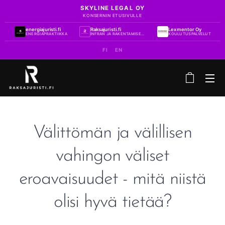
SKYLINE LEGAL OY
KONSERNIN ETUSIVULLE
energiajuristi.fi
Raksajuristi.fi
Lexmentor Oy
ENERGIAPRAKTIIKKA
INFRAN JA RAKENTAMISEN PRAKTIIKKA
KOULUTUSPALVELUT
FI
EN
Välittömän ja välillisen
vahingon väliset
eroavaisuudet - mitä niistä
olisi hyvä tietää?