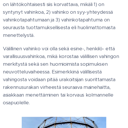
on lähtökohtaisesti siis korvattava, mikäli 1) on
syntynyt vahinkoa, 2) vahinko on syy-yhteydessä
vahinkotapahtumaan ja 3) vahinkotapahtuma on
seurausta tuottamuksellisesta eli huolimattomasta
menettelystä.
Välillinen vahinko voi olla sekä esine-, henkilö- että
varallisuusvahinkoa, mikä korostaa välillisen vahingon
merkitystä sekä sen huomioimista sopimuksen
neuvotteluvaiheessa. Esimerkkinä välillisestä
vahingosta voidaan pitää urakoitsijan suorittamasta
rakennusurakan virheestä seuraava mainehaitta,
asiakkaan menettäminen tai korvaus kolmannelle
osapuolelle.