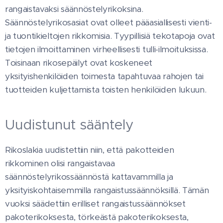
rangaistavaksi säännöstelyrikoksina.
Säännöstelyrikosasiat ovat olleet pääasiallisesti vienti-
ja tuontikieltojen rikkomisia. Tyypillisiä tekotapoja ovat
tietojen ilmoittaminen virheellisesti tulli-ilmoituksissa.
Toisinaan rikosepäilyt ovat koskeneet
yksityishenkilöiden toimesta tapahtuvaa rahojen tai
tuotteiden kuljettamista toisten henkilöiden lukuun.
Uudistunut sääntely
Rikoslakia uudistettiin niin, että pakotteiden
rikkominen olisi rangaistavaa
säännöstelyrikossäännöstä kattavammilla ja
yksityiskohtaisemmilla rangaistussäännöksillä. Tämän
vuoksi säädettiin erilliset rangaistussäännökset
pakoterikoksesta, törkeästä pakoterikoksesta,