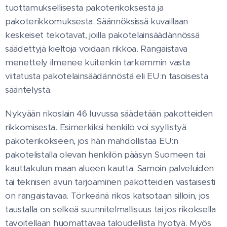
tuottamuksellisesta pakoterikoksesta ja
pakoterikkomuksesta. Säännöksissä kuvaillaan
keskeiset tekotavat, joilla pakotelainsäädännössä
säädettyjä kieltoja voidaan rikkoa. Rangaistava
menettely ilmenee kuitenkin tarkemmin vasta
viitatusta pakotelainsäädännöstä eli EU:n tasoisesta
sääntelystä.
Nykyään rikoslain 46 luvussa säädetään pakotteiden
rikkomisesta. Esimerkiksi henkilö voi syyllistyä
pakoterikokseen, jos hän mahdollistaa EU:n
pakotelistalla olevan henkilön pääsyn Suomeen tai
kauttakulun maan alueen kautta. Samoin palveluiden
tai teknisen avun tarjoaminen pakotteiden vastaisesti
on rangaistavaa. Törkeänä rikos katsotaan silloin, jos
taustalla on selkeä suunnitelmallisuus tai jos rikoksella
tavoitellaan huomattavaa taloudellista hyötyä. Myös