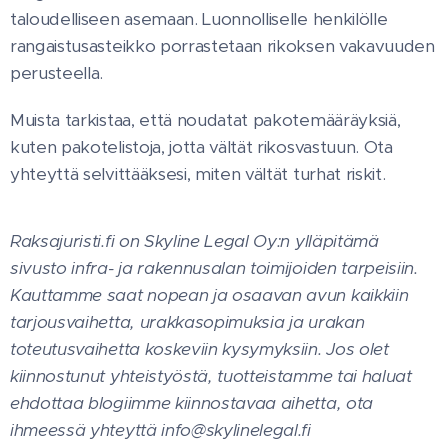
taloudelliseen asemaan. Luonnolliselle henkilölle
rangaistusasteikko porrastetaan rikoksen vakavuuden
perusteella.
Muista tarkistaa, että noudatat pakotemääräyksiä,
kuten pakotelistoja, jotta vältät rikosvastuun. Ota
yhteyttä selvittääksesi, miten vältät turhat riskit.
Raksajuristi.fi on Skyline Legal Oy:n ylläpitämä
sivusto infra- ja rakennusalan toimijoiden tarpeisiin.
Kauttamme saat nopean ja osaavan avun kaikkiin
tarjousvaihetta, urakkasopimuksia ja urakan
toteutusvaihetta koskeviin kysymyksiin. Jos olet
kiinnostunut yhteistyöstä, tuotteistamme tai haluat
ehdottaa blogiimme kiinnostavaa aihetta, ota
ihmeessä yhteyttä info@skylinelegal.fi