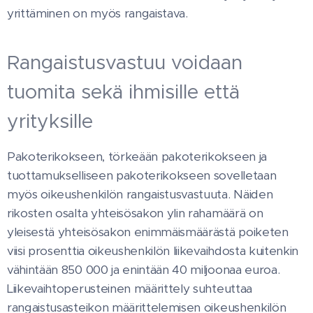
yrittäminen on myös rangaistava.
Rangaistusvastuu voidaan
tuomita sekä ihmisille että
yrityksille
Pakoterikokseen, törkeään pakoterikokseen ja
tuottamukselliseen pakoterikokseen sovelletaan
myös oikeushenkilön rangaistusvastuuta. Näiden
rikosten osalta yhteisösakon ylin rahamäärä on
yleisestä yhteisösakon enimmäismäärästä poiketen
viisi prosenttia oikeushenkilön liikevaihdosta kuitenkin
vähintään 850 000 ja enintään 40 miljoonaa euroa.
Liikevaihtoperusteinen määrittely suhteuttaa
rangaistusasteikon määrittelemisen oikeushenkilön