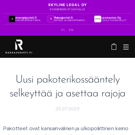
SKYLINE LEGAL OY
KONSERNIN ETUSIVULLE
energiajuristi.fi
Raksajuristi.fi
Lexmentor Oy
ENERGIAPRAKTIIKKA
INFRAN JA RAKENTAMISEN PRAKTIIKKA
KOULUTUSPALVELUT
FI
EN
Uusi pakoterikossääntely
selkeyttää ja asettaa rajoja
25.07.2025
Pakotteet ovat kansainvälinen ja ulkopoliittinen keino