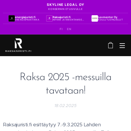
SKYLINE LEGAL OY
KONSERNIN ETUSIVULLE
energiajuristi.fi
Raksajuristi.fi
Lexmentor Oy
ENERGIAPRAKTIIKKA
INFRAN JA RAKENTAMISEN PRAKTIIKKA
KOULUTUSPALVELUT
FI
EN
Raksa 2025 -messuilla
tavataan!
18.02.2025
Raksajuristi.fi esittäytyy 7.-9.3.2025 Lahden