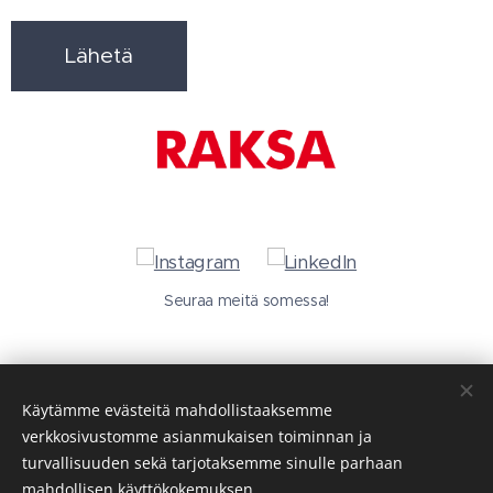
Lähetä
Seuraa meitä somessa!
Käytämme evästeitä mahdollistaaksemme
verkkosivustomme asianmukaisen toiminnan ja
turvallisuuden sekä tarjotaksemme sinulle parhaan
mahdollisen käyttökokemuksen.