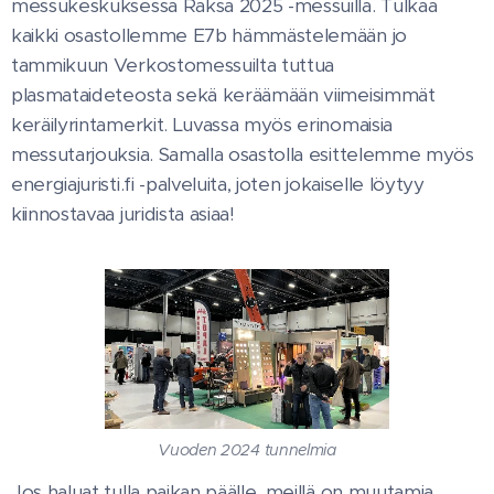
messukeskuksessa Raksa 2025 -messuilla. Tulkaa
kaikki osastollemme E7b hämmästelemään jo
tammikuun Verkostomessuilta tuttua
plasmataideteosta sekä keräämään viimeisimmät
keräilyrintamerkit. Luvassa myös erinomaisia
messutarjouksia. Samalla osastolla esittelemme myös
energiajuristi.fi -palveluita, joten jokaiselle löytyy
kiinnostavaa juridista asiaa!
Vuoden 2024 tunnelmia
Jos haluat tulla paikan päälle, meillä on muutamia