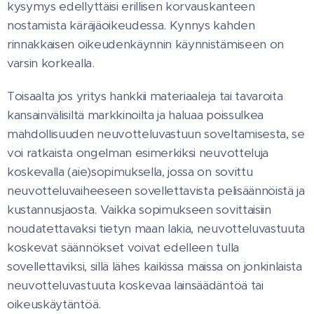
kysymys edellyttäisi erillisen korvauskanteen
nostamista käräjäoikeudessa. Kynnys kahden
rinnakkaisen oikeudenkäynnin käynnistämiseen on
varsin korkealla.
Toisaalta jos yritys hankkii materiaaleja tai tavaroita
kansainvälisiltä markkinoilta ja haluaa poissulkea
mahdollisuuden neuvotteluvastuun soveltamisesta, se
voi ratkaista ongelman esimerkiksi neuvotteluja
koskevalla (aie)sopimuksella, jossa on sovittu
neuvotteluvaiheeseen sovellettavista pelisäännöistä ja
kustannusjaosta. Vaikka sopimukseen sovittaisiin
noudatettavaksi tietyn maan lakia, neuvotteluvastuuta
koskevat säännökset voivat edelleen tulla
sovellettaviksi, sillä lähes kaikissa maissa on jonkinlaista
neuvotteluvastuuta koskevaa lainsäädäntöä tai
oikeuskäytäntöä.