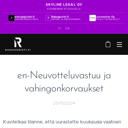
SKYLINE LEGAL OY
KONSERNIN ETUSIVULLE
energiajuristi.fi
Raksajuristi.fi
Lexmentor Oy
ENERGIAPRAKTIIKKA
INFRAN JA RAKENTAMISEN PRAKTIIKKA
KOULUTUSPALVELUT
FI
EN
en-Neuvotteluvastuu ja
vahingonkorvaukset
25/11/2024
Kuvitelkaa tilanne, että uurastatte kuukausia vaativan