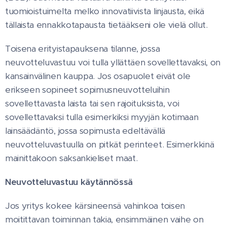
tuomioistuimelta melko innovatiivista linjausta, eikä
tällaista ennakkotapausta tietääkseni ole vielä ollut.
Toisena erityistapauksena tilanne, jossa
neuvotteluvastuu voi tulla yllättäen sovellettavaksi, on
kansainvälinen kauppa. Jos osapuolet eivät ole
erikseen sopineet sopimusneuvotteluihin
sovellettavasta laista tai sen rajoituksista, voi
sovellettavaksi tulla esimerkiksi myyjän kotimaan
lainsäädäntö, jossa sopimusta edeltävällä
neuvotteluvastuulla on pitkät perinteet. Esimerkkinä
mainittakoon saksankieliset maat.
Neuvotteluvastuu käytännössä
Jos yritys kokee kärsineensä vahinkoa toisen
moitittavan toiminnan takia, ensimmäinen vaihe on