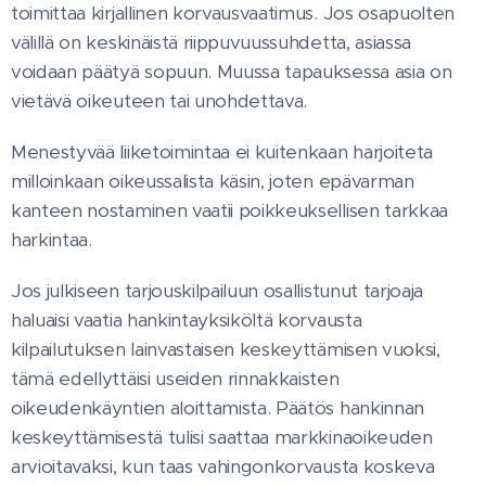
toimittaa kirjallinen korvausvaatimus. Jos osapuolten
välillä on keskinäistä riippuvuussuhdetta, asiassa
voidaan päätyä sopuun. Muussa tapauksessa asia on
vietävä oikeuteen tai unohdettava.
Menestyvää liiketoimintaa ei kuitenkaan harjoiteta
milloinkaan oikeussalista käsin, joten epävarman
kanteen nostaminen vaatii poikkeuksellisen tarkkaa
harkintaa.
Jos julkiseen tarjouskilpailuun osallistunut tarjoaja
haluaisi vaatia hankintayksiköltä korvausta
kilpailutuksen lainvastaisen keskeyttämisen vuoksi,
tämä edellyttäisi useiden rinnakkaisten
oikeudenkäyntien aloittamista. Päätös hankinnan
keskeyttämisestä tulisi saattaa markkinaoikeuden
arvioitavaksi, kun taas vahingonkorvausta koskeva