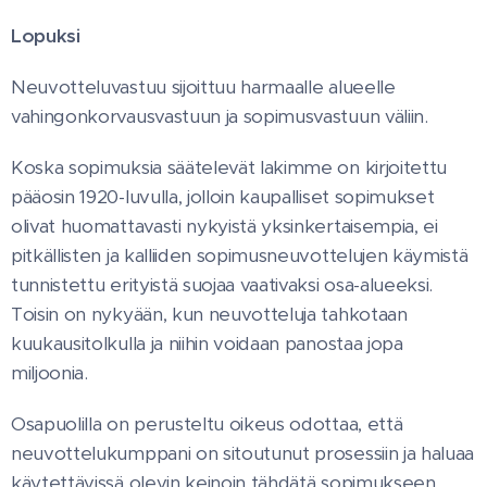
Lopuksi
Neuvotteluvastuu sijoittuu harmaalle alueelle
vahingonkorvausvastuun ja sopimusvastuun väliin.
Koska sopimuksia säätelevät lakimme on kirjoitettu
pääosin 1920-luvulla, jolloin kaupalliset sopimukset
olivat huomattavasti nykyistä yksinkertaisempia, ei
pitkällisten ja kalliiden sopimusneuvottelujen käymistä
tunnistettu erityistä suojaa vaativaksi osa-alueeksi.
Toisin on nykyään, kun neuvotteluja tahkotaan
kuukausitolkulla ja niihin voidaan panostaa jopa
miljoonia.
Osapuolilla on perusteltu oikeus odottaa, että
neuvottelukumppani on sitoutunut prosessiin ja haluaa
käytettävissä olevin keinoin tähdätä sopimukseen.