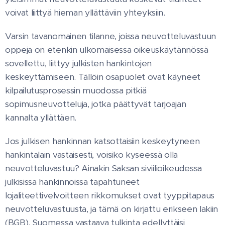
voivat liittyä hieman yllättäviin yhteyksiin.
Varsin tavanomainen tilanne, joissa neuvotteluvastuun
oppeja on etenkin ulkomaisessa oikeuskäytännössä
sovellettu, liittyy julkisten hankintojen
keskeyttämiseen. Tällöin osapuolet ovat käyneet
kilpailutusprosessin muodossa pitkiä
sopimusneuvotteluja, jotka päättyvät tarjoajan
kannalta yllättäen.
Jos julkisen hankinnan katsottaisiin keskeytyneen
hankintalain vastaisesti, voisiko kyseessä olla
neuvotteluvastuu? Ainakin Saksan siviilioikeudessa
julkisissa hankinnoissa tapahtuneet
lojaliteettivelvoitteen rikkomukset ovat tyyppitapaus
neuvotteluvastuusta, ja tämä on kirjattu erikseen lakiin
(BGB). Suomessa vastaava tulkinta edellyttäisi