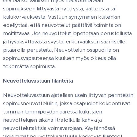
sisältää korvauksen myös neuvoteltavaan
sopimukseen liittyvästä hyödystä, katteesta tai
kulukorvauksesta. Vastuun syntyminen kuitenkin
edellyttää, että neuvottelut päättävä toiminta on
moitittavaa. Jos neuvottelut lopetetaan perustellusta
ja hyväksyttävästä syystä, ei korvauksen saamiselle
pitäisi olla perusteita. Neuvottelun osapuolilla on
sopimusvapauteensa kuuluen myös oikeus olla
tekemättä sopimusta.
Neuvotteluvastuun tilanteita
Neuvotteluvastuun ajatellaan usein liittyvän perinteisiin
sopimusneuvotteluihin, joissa osapuolet kokoontuvat
tumman tammipöydän ääressä kuluttaen
neuvottelujen aikana litratolkulla kahvia ja
neuvottelutaktisia voimavarojaan. Käytännössä
yleisimmät neuvotteluvastuuta koskevat tilanteet