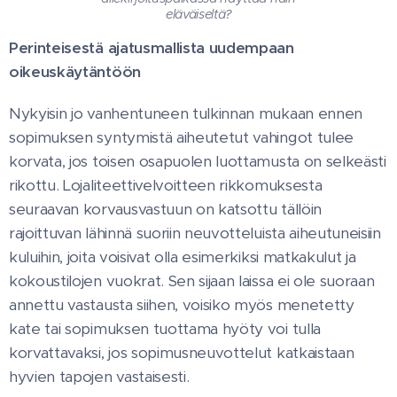
eläväiseltä?
Perinteisestä ajatusmallista uudempaan
oikeuskäytäntöön
Nykyisin jo vanhentuneen tulkinnan mukaan ennen
sopimuksen syntymistä aiheutetut vahingot tulee
korvata, jos toisen osapuolen luottamusta on selkeästi
rikottu. Lojaliteettivelvoitteen rikkomuksesta
seuraavan korvausvastuun on katsottu tällöin
rajoittuvan lähinnä suoriin neuvotteluista aiheutuneisiin
kuluihin, joita voisivat olla esimerkiksi matkakulut ja
kokoustilojen vuokrat. Sen sijaan laissa ei ole suoraan
annettu vastausta siihen, voisiko myös menetetty
kate tai sopimuksen tuottama hyöty voi tulla
korvattavaksi, jos sopimusneuvottelut katkaistaan
hyvien tapojen vastaisesti.