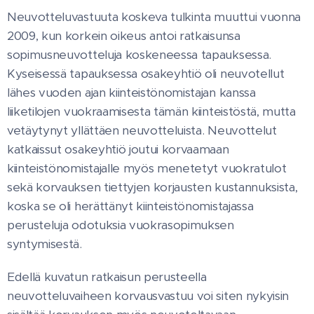
Neuvotteluvastuuta koskeva tulkinta muuttui vuonna
2009, kun korkein oikeus antoi ratkaisunsa
sopimusneuvotteluja koskeneessa tapauksessa.
Kyseisessä tapauksessa osakeyhtiö oli neuvotellut
lähes vuoden ajan kiinteistönomistajan kanssa
liiketilojen vuokraamisesta tämän kiinteistöstä, mutta
vetäytynyt yllättäen neuvotteluista. Neuvottelut
katkaissut osakeyhtiö joutui korvaamaan
kiinteistönomistajalle myös menetetyt vuokratulot
sekä korvauksen tiettyjen korjausten kustannuksista,
koska se oli herättänyt kiinteistönomistajassa
perusteluja odotuksia vuokrasopimuksen
syntymisestä.
Edellä kuvatun ratkaisun perusteella
neuvotteluvaiheen korvausvastuu voi siten nykyisin